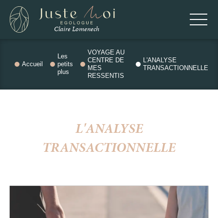
Panneau de gestion des cookies
Claire Lomenech
VOYAGE AU
Les
CENTRE DE
L'ANALYSE
Accueil
petits
MES
TRANSACTIONNELLE
plus
RESSENTIS
L'ANALYSE
TRANSACTIONNELLE